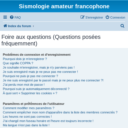
Sismologie amateur francophone
FAQ
S’enregistrer
Connexion
R
Index du forum
e
Foire aux questions (Questions posées
c
fréquemment)
h
e
Problèmes de connexion et d’enregistrement
Pourquoi dois-je m’enregistrer ?
r
Que signifie COPPA ?
c
Je souhaite m’enregistrer, mais je n’y parviens pas !
Je suis enregistré mais je ne peux pas me connecter !
h
Pourquoi ne puis-je pas me connecter ?
Je me suis enregistré par le passé mais je ne peux plus me connecter ?!
e
J’ai perdu mon mot de passe !
r
Pourquoi suis-je automatiquement déconnecté ?
À quoi sert « Supprimer les cookies » ?
Paramètres et préférences de l’utilisateur
Comment modifier mes paramètres ?
Comment empêcher mon nom d’apparaître dans la liste des membres connectés ?
Les heures ne sont pas correctes !
J’ai changé mon fuseau horaire et l’heure est toujours incorrecte !
Ma langue n’est pas dans la liste !