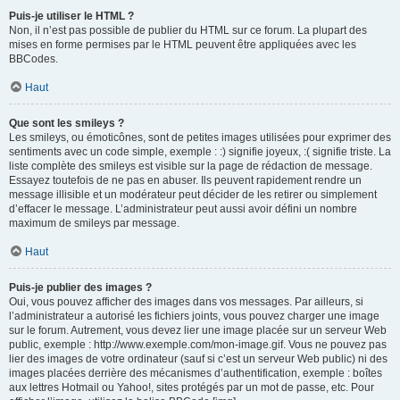
Puis-je utiliser le HTML ?
Non, il n’est pas possible de publier du HTML sur ce forum. La plupart des
mises en forme permises par le HTML peuvent être appliquées avec les
BBCodes.
Haut
Que sont les smileys ?
Les smileys, ou émoticônes, sont de petites images utilisées pour exprimer des
sentiments avec un code simple, exemple : :) signifie joyeux, :( signifie triste. La
liste complète des smileys est visible sur la page de rédaction de message.
Essayez toutefois de ne pas en abuser. Ils peuvent rapidement rendre un
message illisible et un modérateur peut décider de les retirer ou simplement
d’effacer le message. L’administrateur peut aussi avoir défini un nombre
maximum de smileys par message.
Haut
Puis-je publier des images ?
Oui, vous pouvez afficher des images dans vos messages. Par ailleurs, si
l’administrateur a autorisé les fichiers joints, vous pouvez charger une image
sur le forum. Autrement, vous devez lier une image placée sur un serveur Web
public, exemple : http://www.exemple.com/mon-image.gif. Vous ne pouvez pas
lier des images de votre ordinateur (sauf si c’est un serveur Web public) ni des
images placées derrière des mécanismes d’authentification, exemple : boîtes
aux lettres Hotmail ou Yahoo!, sites protégés par un mot de passe, etc. Pour