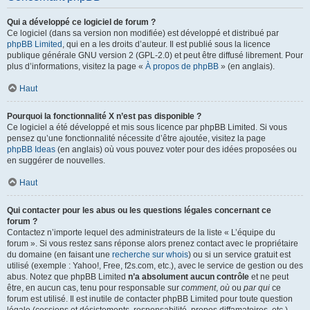
Qui a développé ce logiciel de forum ?
Ce logiciel (dans sa version non modifiée) est développé et distribué par
phpBB Limited
, qui en a les droits d’auteur. Il est publié sous la licence
publique générale GNU version 2 (GPL-2.0) et peut être diffusé librement. Pour
plus d’informations, visitez la page «
À propos de phpBB
» (en anglais).
Haut
Pourquoi la fonctionnalité X n’est pas disponible ?
Ce logiciel a été développé et mis sous licence par phpBB Limited. Si vous
pensez qu’une fonctionnalité nécessite d’être ajoutée, visitez la page
phpBB Ideas
(en anglais) où vous pouvez voter pour des idées proposées ou
en suggérer de nouvelles.
Haut
Qui contacter pour les abus ou les questions légales concernant ce
forum ?
Contactez n’importe lequel des administrateurs de la liste « L’équipe du
forum ». Si vous restez sans réponse alors prenez contact avec le propriétaire
du domaine (en faisant une
recherche sur whois
) ou si un service gratuit est
utilisé (exemple : Yahoo!, Free, f2s.com, etc.), avec le service de gestion ou des
abus. Notez que phpBB Limited
n’a absolument aucun contrôle
et ne peut
être, en aucun cas, tenu pour responsable sur
comment
,
où
ou
par qui
ce
forum est utilisé. Il est inutile de contacter phpBB Limited pour toute question