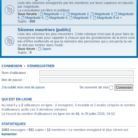
Liste des séismes enregistrés par les membres sur leurs capteurs et classés
par magnitude.
La consultation est libre et publique.
Sous-forums :
Magnitude < 2
,
Magnitude 2
,
Magnitude 3
,
Magnitude
4
,
Magnitude 5
,
Magnitude 6
,
Magnitude 7
,
Magnitude 8 et +
Sujets :
668
Séismes meurtriers (public)
Liste des séismes les plus meurtriers. Cette rubrique n'est pas là pour faire du
voyeurisme mais pour rappeler à chacun que les grondements de la terre sont
loin d'Ãªtre inoffensifs et que la mémoire des personnes qui y ont perdu la vie
ne doit pas tomber dans l'oubli.
Sous-forum :
Japon
Sujets :
9
CONNEXION
•
S’ENREGISTRER
Nom d’utilisateur :
Mot de passe :
J’ai oublié mon mot de passe
Se souvenir de moi
QUI EST EN LIGNE
Au total il y a
2
utilisateurs en ligne : 0 enregistré, 0 invisible et 2 invités (d’après le nombre
d’utilisateurs actifs ces 5 dernières minutes)
Le record du nombre d’utilisateurs en ligne est de
61
, le 09 juillet 2026, 04:52
STATISTIQUES
1063
messages •
811
sujets •
12
membres • Le membre enregistré le plus récent est
karlantier
.