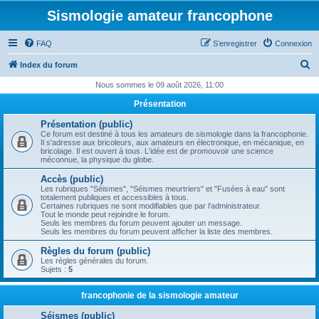
Sismologie amateur francophone
FAQ
S’enregistrer
Connexion
R
Index du forum
e
Nous sommes le 09 août 2026, 11:00
c
Présentation
h
Présentation (public)
e
Ce forum est destiné à tous les amateurs de sismologie dans la francophonie.
Il s'adresse aux bricoleurs, aux amateurs en électronique, en mécanique, en
r
bricolage. Il est ouvert à tous. L'idée est de promouvoir une science
méconnue, la physique du globe.
c
Accès (public)
h
Les rubriques "Séismes", "Séismes meurtriers" et "Fusées à eau" sont
totalement publiques et accessibles à tous.
e
Certaines rubriques ne sont modifiables que par l'administrateur.
Tout le monde peut rejoindre le forum.
r
Seuls les membres du forum peuvent ajouter un message.
Seuls les membres du forum peuvent afficher la liste des membres.
Règles du forum (public)
Les règles générales du forum.
Sujets :
5
francophonie de la sismologie amateur
Séismes (public)