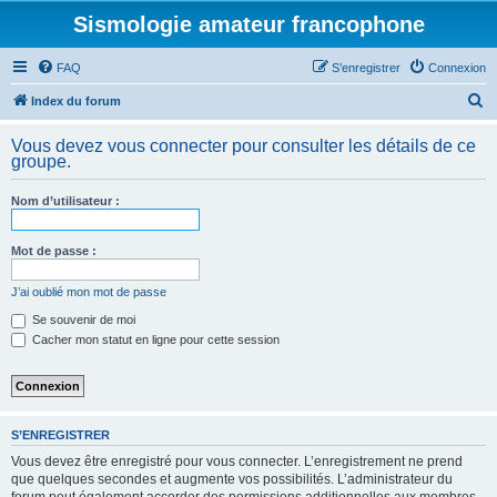
Sismologie amateur francophone
FAQ
S’enregistrer
Connexion
R
Index du forum
e
Vous devez vous connecter pour consulter les détails de ce
c
groupe.
h
Nom d’utilisateur :
e
r
Mot de passe :
c
h
J’ai oublié mon mot de passe
e
Se souvenir de moi
Cacher mon statut en ligne pour cette session
r
S’ENREGISTRER
Vous devez être enregistré pour vous connecter. L’enregistrement ne prend
que quelques secondes et augmente vos possibilités. L’administrateur du
forum peut également accorder des permissions additionnelles aux membres