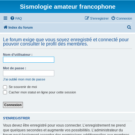
Sismologie amateur francophone
FAQ
S’enregistrer
Connexion
R
Index du forum
e
Le forum exige que vous soyez enregistré et connecté pour
c
pouvoir consulter le profil des membres.
h
Nom d’utilisateur :
e
r
Mot de passe :
c
h
J’ai oublié mon mot de passe
e
Se souvenir de moi
Cacher mon statut en ligne pour cette session
r
S’ENREGISTRER
Vous devez être enregistré pour vous connecter. L’enregistrement ne prend
que quelques secondes et augmente vos possibilités. L’administrateur du
forum peut également accorder des permissions additionnelles aux membres