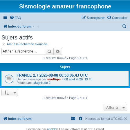
Sismologie amateur francophone
FAQ
S’enregistrer
Connexion
R
Index du forum
e
Sujets actifs
c
Aller à la recherche avancée
h
Rechercher
Recherche avancée
e
1 résultat trouvé • Page
1
sur
1
r
Sujets
c
FRANCE 2.7 2026-08-08 00:53:06.43 UTC
h
Dernier message par
madtiger
«
08 août 2026, 19:18
e
Posté dans
Magnitude 2
r
1 résultat trouvé • Page
1
sur
1
Aller à
Index du forum
Heures au format
UTC+01:00
Développé par
phpBB
® Forum Software © phpBB Limited