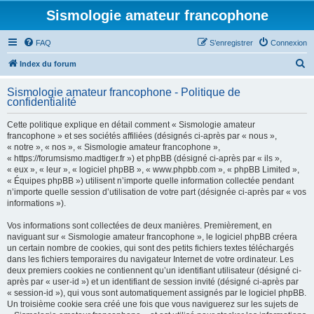
Sismologie amateur francophone
FAQ
S’enregistrer
Connexion
R
Index du forum
e
Sismologie amateur francophone - Politique de
c
confidentialité
h
Cette politique explique en détail comment « Sismologie amateur
e
francophone » et ses sociétés affiliées (désignés ci-après par « nous »,
« notre », « nos », « Sismologie amateur francophone »,
r
« https://forumsismo.madtiger.fr ») et phpBB (désigné ci-après par « ils »,
c
« eux », « leur », « logiciel phpBB », « www.phpbb.com », « phpBB Limited »,
« Équipes phpBB ») utilisent n’importe quelle information collectée pendant
h
n’importe quelle session d’utilisation de votre part (désignée ci-après par « vos
e
informations »).
r
Vos informations sont collectées de deux manières. Premièrement, en
naviguant sur « Sismologie amateur francophone », le logiciel phpBB créera
un certain nombre de cookies, qui sont des petits fichiers textes téléchargés
dans les fichiers temporaires du navigateur Internet de votre ordinateur. Les
deux premiers cookies ne contiennent qu’un identifiant utilisateur (désigné ci-
après par « user-id ») et un identifiant de session invité (désigné ci-après par
« session-id »), qui vous sont automatiquement assignés par le logiciel phpBB.
Un troisième cookie sera créé une fois que vous naviguerez sur les sujets de