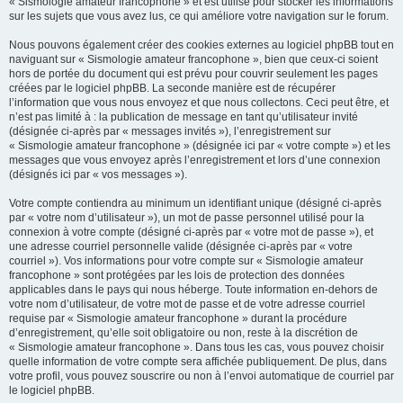
« Sismologie amateur francophone » et est utilisé pour stocker les informations
sur les sujets que vous avez lus, ce qui améliore votre navigation sur le forum.
Nous pouvons également créer des cookies externes au logiciel phpBB tout en
naviguant sur « Sismologie amateur francophone », bien que ceux-ci soient
hors de portée du document qui est prévu pour couvrir seulement les pages
créées par le logiciel phpBB. La seconde manière est de récupérer
l’information que vous nous envoyez et que nous collectons. Ceci peut être, et
n’est pas limité à : la publication de message en tant qu’utilisateur invité
(désignée ci-après par « messages invités »), l’enregistrement sur
« Sismologie amateur francophone » (désignée ici par « votre compte ») et les
messages que vous envoyez après l’enregistrement et lors d’une connexion
(désignés ici par « vos messages »).
Votre compte contiendra au minimum un identifiant unique (désigné ci-après
par « votre nom d’utilisateur »), un mot de passe personnel utilisé pour la
connexion à votre compte (désigné ci-après par « votre mot de passe »), et
une adresse courriel personnelle valide (désignée ci-après par « votre
courriel »). Vos informations pour votre compte sur « Sismologie amateur
francophone » sont protégées par les lois de protection des données
applicables dans le pays qui nous héberge. Toute information en-dehors de
votre nom d’utilisateur, de votre mot de passe et de votre adresse courriel
requise par « Sismologie amateur francophone » durant la procédure
d’enregistrement, qu’elle soit obligatoire ou non, reste à la discrétion de
« Sismologie amateur francophone ». Dans tous les cas, vous pouvez choisir
quelle information de votre compte sera affichée publiquement. De plus, dans
votre profil, vous pouvez souscrire ou non à l’envoi automatique de courriel par
le logiciel phpBB.