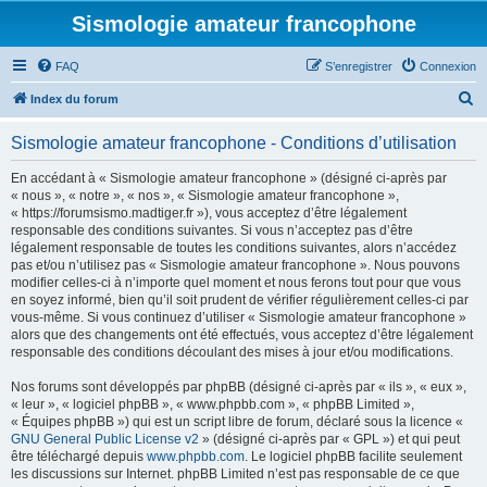
Sismologie amateur francophone
FAQ
S’enregistrer
Connexion
R
Index du forum
e
Sismologie amateur francophone - Conditions d’utilisation
c
h
En accédant à « Sismologie amateur francophone » (désigné ci-après par
« nous », « notre », « nos », « Sismologie amateur francophone »,
e
« https://forumsismo.madtiger.fr »), vous acceptez d’être légalement
r
responsable des conditions suivantes. Si vous n’acceptez pas d’être
légalement responsable de toutes les conditions suivantes, alors n’accédez
c
pas et/ou n’utilisez pas « Sismologie amateur francophone ». Nous pouvons
h
modifier celles-ci à n’importe quel moment et nous ferons tout pour que vous
en soyez informé, bien qu’il soit prudent de vérifier régulièrement celles-ci par
e
vous-même. Si vous continuez d’utiliser « Sismologie amateur francophone »
r
alors que des changements ont été effectués, vous acceptez d’être légalement
responsable des conditions découlant des mises à jour et/ou modifications.
Nos forums sont développés par phpBB (désigné ci-après par « ils », « eux »,
« leur », « logiciel phpBB », « www.phpbb.com », « phpBB Limited »,
« Équipes phpBB ») qui est un script libre de forum, déclaré sous la licence «
GNU General Public License v2
» (désigné ci-après par « GPL ») et qui peut
être téléchargé depuis
www.phpbb.com
. Le logiciel phpBB facilite seulement
les discussions sur Internet. phpBB Limited n’est pas responsable de ce que