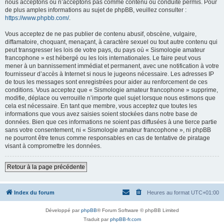
nous acceptons ou n’acceptons pas comme contenu ou conduite permis. Pour
de plus amples informations au sujet de phpBB, veuillez consulter :
https://www.phpbb.com/
.
Vous acceptez de ne pas publier de contenu abusif, obscène, vulgaire,
diffamatoire, choquant, menaçant, à caractère sexuel ou tout autre contenu qui
peut transgresser les lois de votre pays, du pays où « Sismologie amateur
francophone » est hébergé ou les lois internationales. Le faire peut vous
mener à un bannissement immédiat et permanent, avec une notification à votre
fournisseur d’accès à Internet si nous le jugeons nécessaire. Les adresses IP
de tous les messages sont enregistrées pour aider au renforcement de ces
conditions. Vous acceptez que « Sismologie amateur francophone » supprime,
modifie, déplace ou verrouille n’importe quel sujet lorsque nous estimons que
cela est nécessaire. En tant que membre, vous acceptez que toutes les
informations que vous avez saisies soient stockées dans notre base de
données. Bien que ces informations ne soient pas diffusées à une tierce partie
sans votre consentement, ni « Sismologie amateur francophone », ni phpBB
ne pourront être tenus comme responsables en cas de tentative de piratage
visant à compromettre les données.
Retour à la page précédente
Index du forum
Heures au format
UTC+01:00
Développé par
phpBB
® Forum Software © phpBB Limited
Traduit par
phpBB-fr.com