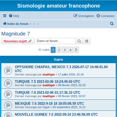
Sismologie amateur francophone
FAQ
S’enregistrer
Connexion
R
Index du forum
e
Magnitude 7
c
Rechercher
Recherche avanc
Nouveau sujet
h
e
1
2
3
4
Suivante
91 sujets
r
Sujets
c
OFFSHORE CHIAPAS, MEXICO 7.3 2026-07-17 14:48:41.84
h
UTC
e
Dernier message par
madtiger
«
17 juillet 2026, 22:18
r
TURQUIE 7.5 2023-02-06 10:24:49.60 UTC
Dernier message par
madtiger
«
09 février 2023, 02:25
TURQUIE 7.8 2023-02-06 01:17:36.10 UTC
Dernier message par
madtiger
«
09 février 2023, 02:07
MEXIQUE 7.6 2022-9-18 18 18:05:08.50 UTC
Dernier message par
f1gyk
«
20 septembre 2022, 11:21
NOUVELLE GUINEE 7.6 2022-09-10 23:46:58.09 UTC