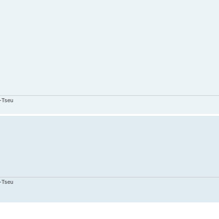
o-Tseu
o-Tseu