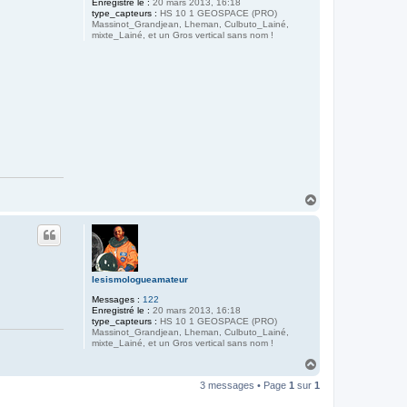
Enregistré le :
20 mars 2013, 16:18
type_capteurs :
HS 10 1 GEOSPACE (PRO)
Massinot_Grandjean, Lheman, Culbuto_Lainé,
mixte_Lainé, et un Gros vertical sans nom !
H
a
u
t
lesismologueamateur
Messages :
122
Enregistré le :
20 mars 2013, 16:18
type_capteurs :
HS 10 1 GEOSPACE (PRO)
Massinot_Grandjean, Lheman, Culbuto_Lainé,
mixte_Lainé, et un Gros vertical sans nom !
H
a
3 messages • Page
1
sur
1
u
t