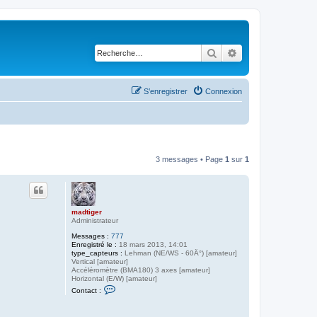
Rechercher
Recherche avancé
S’enregistrer
Connexion
3 messages • Page
1
sur
1
madtiger
Administrateur
Messages :
777
Enregistré le :
18 mars 2013, 14:01
type_capteurs :
Lehman (NE/WS - 60Â°) [amateur]
Vertical [amateur]
Accéléromètre (BMA180) 3 axes [amateur]
Horizontal (E/W) [amateur]
C
Contact :
o
n
t