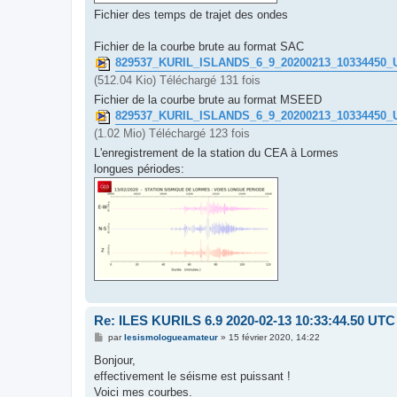
Fichier des temps de trajet des ondes
Fichier de la courbe brute au format SAC
829537_KURIL_ISLANDS_6_9_20200213_10334450
(512.04 Kio) Téléchargé 131 fois
Fichier de la courbe brute au format MSEED
829537_KURIL_ISLANDS_6_9_20200213_1033445
(1.02 Mio) Téléchargé 123 fois
L'enregistrement de la station du CEA à Lormes
longues périodes:
Re: ILES KURILS 6.9 2020-02-13 10:33:44.50 UTC
M
par
lesismologueamateur
»
15 février 2020, 14:22
e
s
Bonjour,
s
effectivement le séisme est puissant !
a
g
Voici mes courbes.