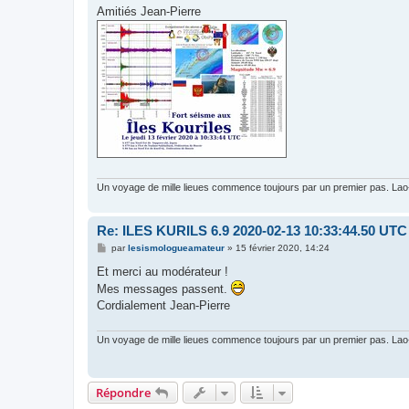
e
Amitiés Jean-Pierre
Un voyage de mille lieues commence toujours par un premier pas. La
Re: ILES KURILS 6.9 2020-02-13 10:33:44.50 UTC
M
par
lesismologueamateur
»
15 février 2020, 14:24
e
s
Et merci au modérateur !
s
Mes messages passent.
a
g
Cordialement Jean-Pierre
e
Un voyage de mille lieues commence toujours par un premier pas. La
Répondre