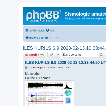
Sismologie amate
Bonjour, soyez les bienvenus(es) su
Accès rapide
FAQ
Index du forum
ILES KURILS 6.9 2020-02-13 10:33:44
R
Répondre
ILES KURILS 6.9 2020-02-13 10:33:44.50 U
M
par
madtiger
»
15 février 2020, 12:31
e
s
Ma courbe,
s
Courbe 1: Lehman
a
g
e