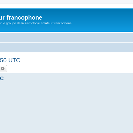
ur francophone
r le groupe de la sismologie amateur francophone.
.50 UTC
echercher
Recherche avancée
TC