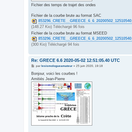
Fichier des temps de trajet des ondes
Fichier de la courbe brute au format SAC
853296_CRETE__GREECE_6_6_20200502_1251054
(148.27 Kio) Téléchargé 96 fois
Fichier de la courbe brute au format MSEED
853296_CRETE__GREECE_6_6_20200502_125105
(300 Kio) Téléchargé 94 fois
Re: GRECE 6.6 2020-05-02 12:51:05.40 UTC
M
par
lesismologueamateur
»
25 juin 2020, 19:18
e
s
Bonjour, voici les courbes !
s
Amitiés Jean-Pierre
a
g
e