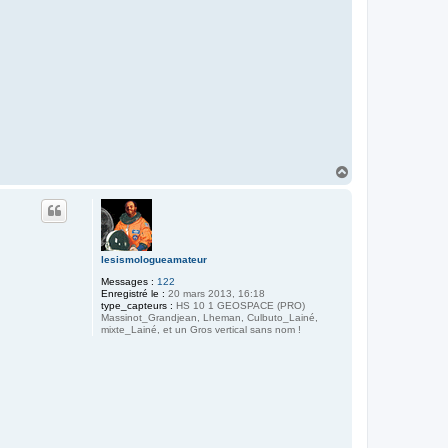
a
c
t
e
r
m
a
d
t
i
g
e
r
H
a
u
t
lesismologueamateur
Messages :
122
Enregistré le :
20 mars 2013, 16:18
type_capteurs :
HS 10 1 GEOSPACE (PRO)
Massinot_Grandjean, Lheman, Culbuto_Lainé,
mixte_Lainé, et un Gros vertical sans nom !