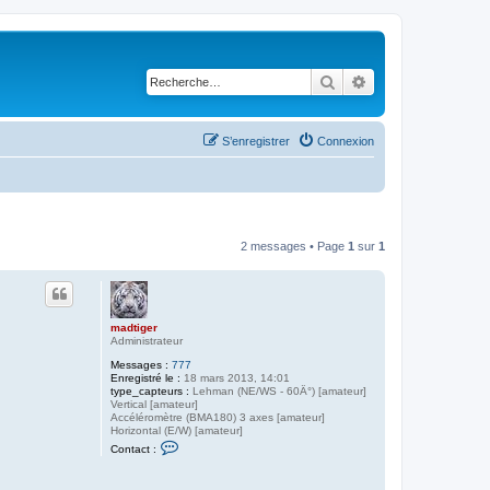
Rechercher
Recherche avancé
S’enregistrer
Connexion
2 messages • Page
1
sur
1
madtiger
Administrateur
Messages :
777
Enregistré le :
18 mars 2013, 14:01
type_capteurs :
Lehman (NE/WS - 60Â°) [amateur]
Vertical [amateur]
Accéléromètre (BMA180) 3 axes [amateur]
Horizontal (E/W) [amateur]
C
Contact :
o
n
t