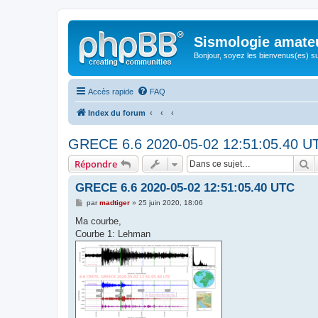
Sismologie amate
Bonjour, soyez les bienvenus(es) su
Accès rapide
FAQ
Index du forum
GRECE 6.6 2020-05-02 12:51:05.40 U
R
Répondre
GRECE 6.6 2020-05-02 12:51:05.40 UTC
M
par
madtiger
»
25 juin 2020, 18:06
e
s
Ma courbe,
s
Courbe 1: Lehman
a
g
e