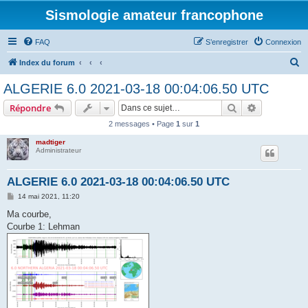
Sismologie amateur francophone
FAQ
S’enregistrer
Connexion
R
Index du forum
e
ALGERIE 6.0 2021-03-18 00:04:06.50 UTC
c
Rechercher
Recherche 
Répondre
h
2 messages • Page
1
sur
1
e
madtiger
r
Administrateur
c
h
ALGERIE 6.0 2021-03-18 00:04:06.50 UTC
e
M
14 mai 2021, 11:20
e
r
s
Ma courbe,
s
Courbe 1: Lehman
a
g
e