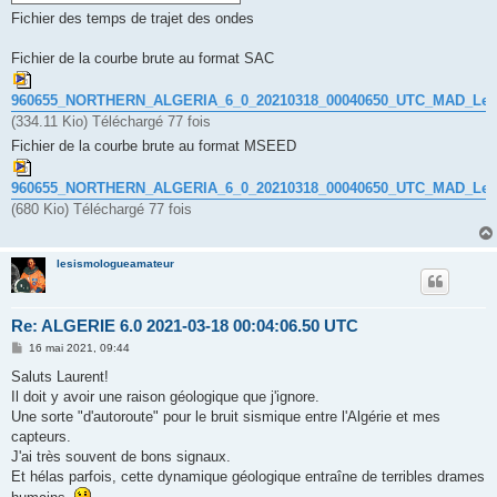
Fichier des temps de trajet des ondes
Fichier de la courbe brute au format SAC
960655_NORTHERN_ALGERIA_6_0_20210318_00040650_UTC_MAD_Le
(334.11 Kio) Téléchargé 77 fois
Fichier de la courbe brute au format MSEED
960655_NORTHERN_ALGERIA_6_0_20210318_00040650_UTC_MAD_Le
(680 Kio) Téléchargé 77 fois
lesismologueamateur
Re: ALGERIE 6.0 2021-03-18 00:04:06.50 UTC
M
16 mai 2021, 09:44
e
s
Saluts Laurent!
s
Il doit y avoir une raison géologique que j'ignore.
a
g
Une sorte "d'autoroute" pour le bruit sismique entre l'Algérie et mes
e
capteurs.
J'ai très souvent de bons signaux.
Et hélas parfois, cette dynamique géologique entraîne de terribles drames